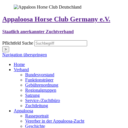
Appaloosa Horse Club Germany e.V.
Staatlich anerkannter Zuchtverband
Pflichtfeld
Suche
>
Navigation überspringen
Home
Verband
Bundesvorstand
Funktionsträger
Gebührenordnung
Regionalgruppen
Satzung
Service-/Zuchtbüro
Zuchtleitung
Appaloosa
Rasseportrait
Vererber in der Appaloosa-Zucht
Geschichte