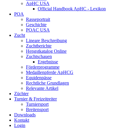
ApHC USA
Official Handbook ApHC - Lexikon
POA
Rasseportrait
Geschichte
POAC USA
Zucht
Lineare Beschreibung
Zuchtberichte
Hengstkatalog Online
Zuchtschauen
Ergebnisse
Förderprogramme
Medaillenpferde ApHCG
Equidenpässe
Rechtliche Grundlagen
Relevante Artikel
Züchter
Turnier & Freizeitreiter
Turniersport
Breitensport
Downloads
Kontakt
Login