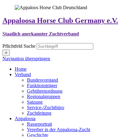
Appaloosa Horse Club Germany e.V.
Staatlich anerkannter Zuchtverband
Pflichtfeld
Suche
>
Navigation überspringen
Home
Verband
Bundesvorstand
Funktionsträger
Gebührenordnung
Regionalgruppen
Satzung
Service-/Zuchtbüro
Zuchtleitung
Appaloosa
Rasseportrait
Vererber in der Appaloosa-Zucht
Geschichte