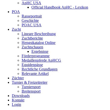
ApHC USA
Official Handbook ApHC - Lexikon
POA
Rasseportrait
Geschichte
POAC USA
Zucht
Lineare Beschreibung
Zuchtberichte
Hengstkatalog Online
Zuchtschauen
Ergebnisse
Förderprogramme
Medaillenpferde ApHCG
Equidenpässe
Rechtliche Grundlagen
Relevante Artikel
Züchter
Turnier & Freizeitreiter
Turniersport
Breitensport
Downloads
Kontakt
Login