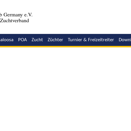
b Germany e.V.
r Zuchtverband
aloosa
POA
Zucht
Züchter
Turnier & Freizeitreiter
Down