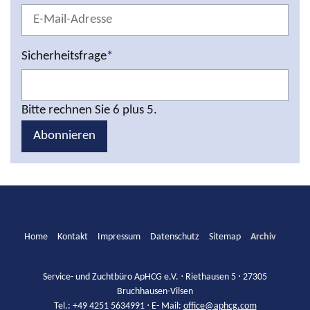
Sicherheitsfrage
*
Bitte rechnen Sie 6 plus 5.
Abonnieren
Home
Kontakt
Impressum
Datenschutz
Sitemap
Archiv
Service- und Zuchtbüro ApHCG e.V. ⋅ Riethausen 5 ⋅ 27305
Bruchhausen-Vilsen
Tel.: +49 4251 5634991 ⋅ E- Mail:
office@aphcg.com